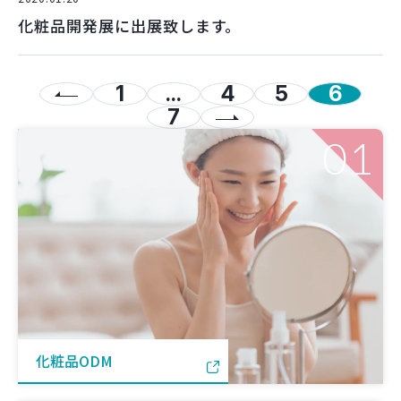
化粧品開発展に出展致します。
1
...
4
5
6
7
01
化粧品ODM