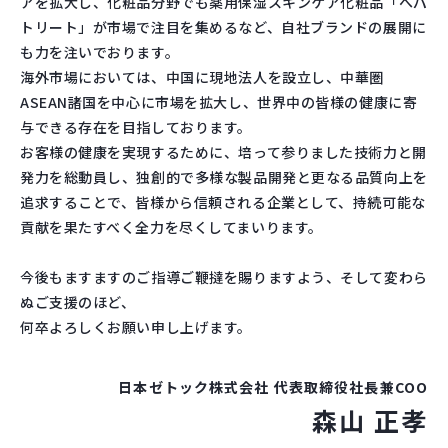
アを拡大し、化粧品分野でも薬用保湿スキンケア化粧品「へパ
トリート」が市場で注目を集めるなど、自社ブランドの展開に
も力を注いでおります。
海外市場においては、中国に現地法人を設立し、中華圏
ASEAN諸国を中心に市場を拡大し、世界中の皆様の健康に寄
与できる存在を目指しております。
お客様の健康を実現するために、培って参りました技術力と開
発力を総動員し、独創的で多様な製品開発と更なる品質向上を
追求することで、皆様から信頼される企業として、持続可能な
貢献を果たすべく全力を尽くしてまいります。
今後もますますのご指導ご鞭撻を賜りますよう、そして変わら
ぬご支援のほど、
何卒よろしくお願い申し上げます。
日本ゼトック株式会社 代表取締役社長兼COO
森山 正孝