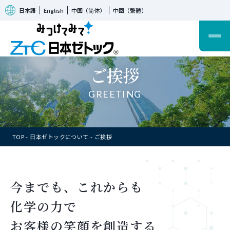
日本語
English
中国（简体）
中國（繁體）
ご挨拶
GREETING
TOP
日本ゼトックについて
ご挨拶
今までも、これからも
化学の力で
お客様の笑顔を創造する