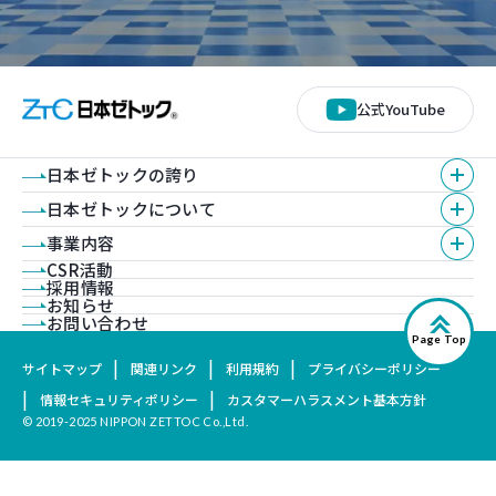
公式YouTube
日本ゼトックの誇り
日本ゼトックについて
事業内容
CSR活動
採用情報
お知らせ
お問い合わせ
Page Top
サイトマップ
関連リンク
利用規約
プライバシーポリシー
情報セキュリティポリシー
カスタマーハラスメント基本方針
© 2019-2025 NIPPON ZETTOC Co.,Ltd.