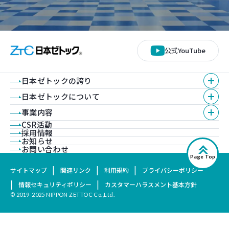
公式YouTube
日本ゼトックの誇り
日本ゼトックについて
事業内容
CSR活動
採用情報
お知らせ
お問い合わせ
Page Top
サイトマップ
関連リンク
利用規約
プライバシーポリシー
情報セキュリティポリシー
カスタマーハラスメント基本方針
© 2019-2025 NIPPON ZETTOC Co.,Ltd.