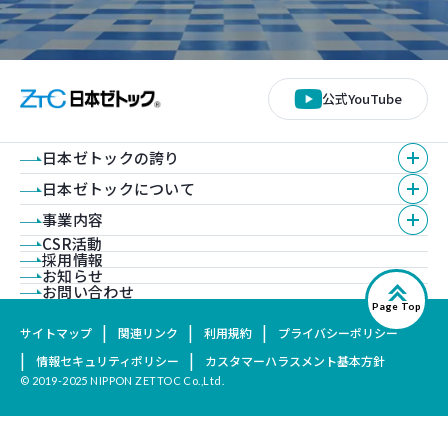
公式YouTube
日本ゼトックの誇り
日本ゼトックについて
事業内容
CSR活動
採用情報
お知らせ
お問い合わせ
Page Top
サイトマップ
関連リンク
利用規約
プライバシーポリシー
情報セキュリティポリシー
カスタマーハラスメント基本方針
© 2019-2025 NIPPON ZETTOC Co.,Ltd.