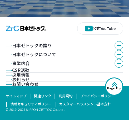
公式YouTube
日本ゼトックの誇り
日本ゼトックについて
事業内容
CSR活動
採用情報
お知らせ
お問い合わせ
Page Top
サイトマップ
関連リンク
利用規約
プライバシーポリシー
情報セキュリティポリシー
カスタマーハラスメント基本方針
© 2019-2025 NIPPON ZETTOC Co.,Ltd.