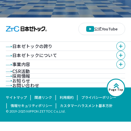
公式YouTube
日本ゼトックの誇り
日本ゼトックについて
事業内容
CSR活動
採用情報
お知らせ
お問い合わせ
Page Top
サイトマップ
関連リンク
利用規約
プライバシーポリシー
情報セキュリティポリシー
カスタマーハラスメント基本方針
© 2019-2025 NIPPON ZETTOC Co.,Ltd.